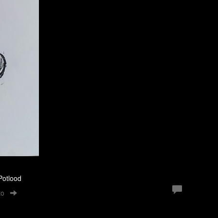
 Potlood
to